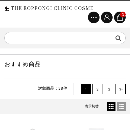
THE ROPPONGI CLINIC COSME
0
おすすめ商品
対象商品：29件
1
2
3
≫
表示切替