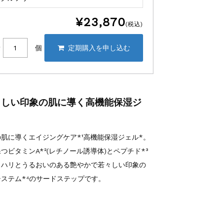
¥23,870
(税込)
量
個
々しい印象の肌に導く高機能保湿ジ
肌に導くエイジングケア*¹高機能保湿ジェル*。
ビタミンA*²(レチノール誘導体)とペプチド*³
、ハリとうるおいのある艶やかで若々しい印象の
ステム*⁴のサードステップです。