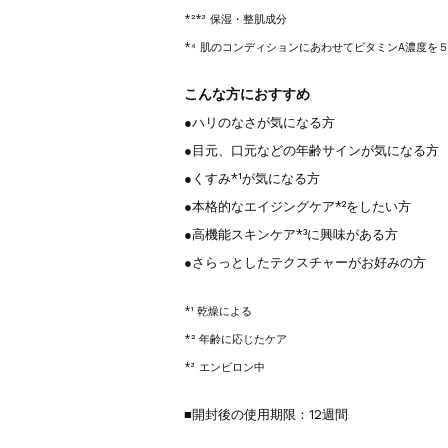
*²*³ 保湿・整肌成分
*⁴ 肌のコンディションにあわせてビタミンA濃度を
こんな方におすすめ
●ハリのなさが気になる方
●目元、口元などの年齢サインが気になる方
●くすみ*¹が気になる方
●
本格的なエイジングケア*²をしたい方
●高機能スキンケア*³に興味がある方
●さらっとしたテクスチャーがお好みの方
*¹ 乾燥による
*² 年齢に応じたケア
*³ エンビロン中
■開封後の使用期限：12週間