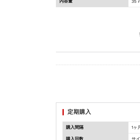
内容量
35 
定期購入
購入間隔
1ヶ
購入回数
サ