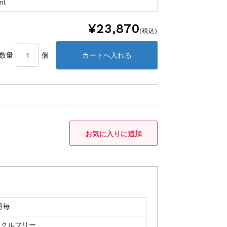
ml
¥23,870
(税込)
数量
個
月毎
イクルフリー