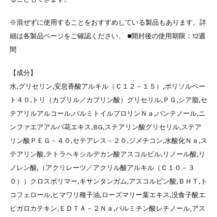
※混ぜずに使用することをおすすめしている製品もあります。詳
細は各製品ページをご確認ください。 ■開封後の使用期限：12週
間
【成分】
水,グリセリン,安息香酸アルキル（Ｃ１２－１５）,ポリソルベー
ト４０,トリ（カプリル／カプリン酸）グリセリル,ＰＧ,シア脂,セ
テアリルアルコール,パルミトイルプロリンＮａ,パンテノール,ニ
ンファエアアルバ花エキス,BG,ステアリン酸グリセリル,ステア
リン酸ＰＥＧ－４０,セテアレス－２０,ジメチコン,水酸化Ｎａ,ス
テアリン酸,テトラヘキシルデカン酸アスコルビル,リノール酸,リ
ノレン酸,（アクリレーツ／アクリル酸アルキル（Ｃ１０－３
０））クロスポリマー,キサンタンガム,アスコルビン酸,ＢＨＴ,ト
コフェロール,ヒマワリ種子油,ローズマリー葉エキス,没食子酸エ
ピガロカテキン,ＥＤＴＡ－２Ｎａ,パルミチン酸レチノール,アス