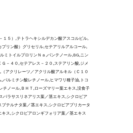
。
－１５）,テトラヘキシルデカン酸アスコルビル,
カプリン酸）グリセリル,セテアリルアルコール,
ルミトイルプロリンＮａ,パンテノール,BG,ニン
Ｇ－４０,セテアレス－２０,ステアリン酸,ジメ
酸,（アクリレーツ／アクリル酸アルキル（Ｃ１０
,パルミチン酸レチノール,ヒマワリ種子油,トコ
レチノール,ＢＨＴ,ローズマリー葉エキス,没食子
アスパラサスリネアリス葉／茎エキス,シクロピア
スブテルナタ葉／茎エキス,シクロピアプリカータ
エキス,シクロピアロンギフォリア葉／茎エキス