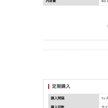
内容量
60 
定期購入
購入間隔
1ヶ
購入回数
サ