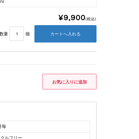
ml
¥9,900
(税込)
数量
個
月毎
イクルフリー