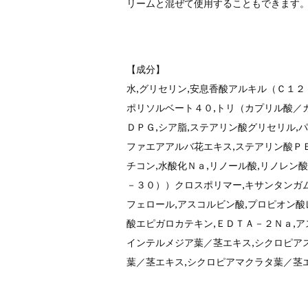
リームと混ぜて使用することもできます
【成分】
水,グリセリン,安息香酸アルキル（Ｃ１２
ポリソルベート４０,トリ（カプリル酸／
ＤＰＧ,シア脂,ステアリン酸グリセリル,パ
ファエアアルバ花エキス,ステアリン酸ＰＥ
チコン,水酸化Ｎａ,リノール酸,リノレン
－３０））クロスポリマー,キサンタンガム
フェロール,アスコルビン酸,プロピオン酸
酸エピガロカテキン,ＥＤＴＡ－２Ｎａ,
インテルメジア葉／茎エキス,シクロピア
葉／茎エキス,シクロピアマクラタ葉／茎