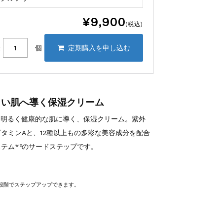
¥9,900
(税込)
量
個
しい肌へ導く保湿クリーム
た明るく健康的な肌に導く、保湿クリーム。紫外
タミンAと、12種以上もの多彩な美容成分を配合
テム*²のサードステップです。
４段階でステップアップできます。