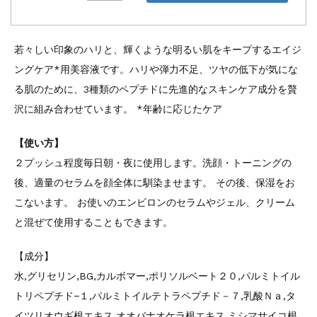
若々しい印象のハリと、輝くような明るい肌をキープするエイジ
ングケア*用美容液です。ハリや弾力不足、ツヤの低下が気にな
る肌のために、3種類のペプチドに先進的なスキンケア成分を贅
沢に組み合わせています。 *年齢に応じたケア
【使い方】
２プッシュ程度毎日朝・夜に使用します。洗顔・トーニングの
後、適量のセラムを顔全体に馴染ませます。 その後、保湿をお
こないます。 お使いのエンビロンのセラムやジェル、クリーム
と混ぜて使用することもできます。
【成分】
水,グリセリン,BG,カルボマー,ポリソルベート２０,パルミトイル
トリペプチド−１,パルミトイルテトラペプチド－７,乳酸Ｎａ,タ
イツリオウギ根エキス,オオバナオケラ根エキス,ミシマサイコ根