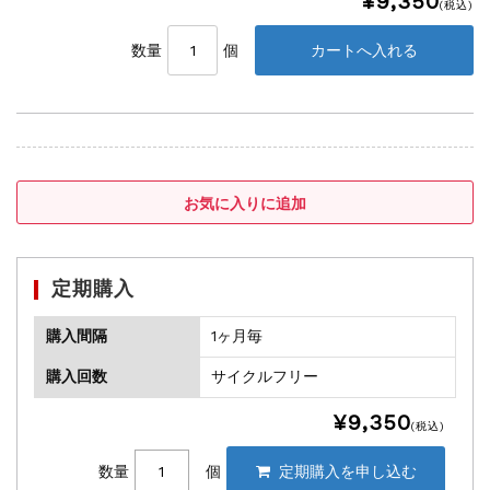
¥9,350
(税込)
数量
個
定期購入
購入間隔
1ヶ月毎
購入回数
サイクルフリー
¥9,350
(税込)
数量
個