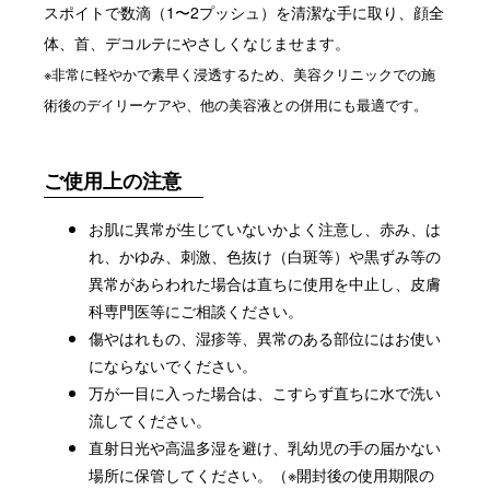
スポイトで数滴（1〜2プッシュ）を清潔な手に取り、顔全
体、首、デコルテにやさしくなじませます。
※非常に軽やかで素早く浸透するため、美容クリニックでの施
術後のデイリーケアや、他の美容液との併用にも最適です。
ご使用上の注意
お肌に異常が生じていないかよく注意し、赤み、は
れ、かゆみ、刺激、色抜け（白斑等）や黒ずみ等の
異常があらわれた場合は直ちに使用を中止し、皮膚
科専門医等にご相談ください。
傷やはれもの、湿疹等、異常のある部位にはお使い
にならないでください。
万が一目に入った場合は、こすらず直ちに水で洗い
流してください。
直射日光や高温多湿を避け、乳幼児の手の届かない
場所に保管してください。（※開封後の使用期限の