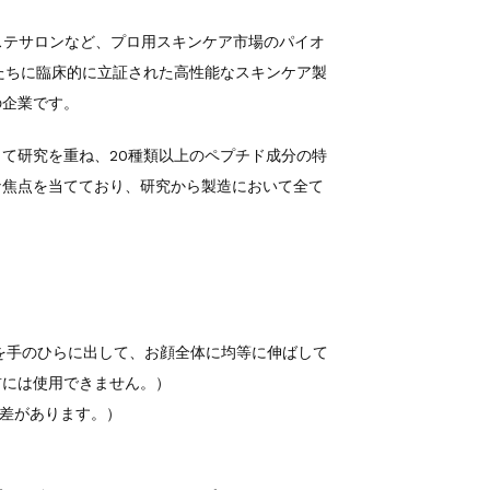
ニックやエステサロンなど、プロ用スキンケア市場のパイオ
たちに臨床的に立証された高性能なスキンケア製
の企業です。
て研究を重ね、20種類以上のペプチド成分の特
な焦点を当てており、研究から製造において全て
ュを手のひらに出して、お顔全体に均等に伸ばして
首には使用できません。）
人差があります。）