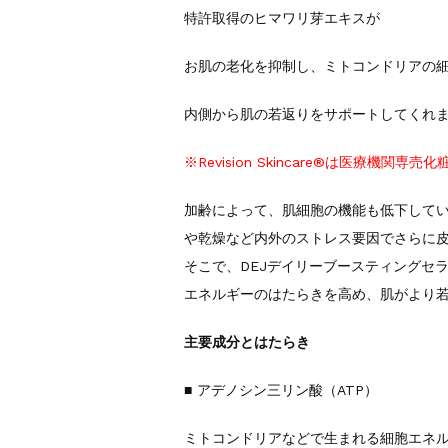
特許取得のヒマワリ芽エキスが
お肌の老化を抑制し、ミトコンドリアの
内側から肌の若返りをサポートしてくれ
※Revision Skincare®︎は医療機関専
加齢によって、肌細胞の機能も低下して
や乾燥など内外のストレス要因でさらに
そこで、DEJデイリーブースティングセ
エネルギーのはたらきを高め、肌がより
主要成分とはたらき
■ アデノシン三リン酸（ATP）
ミトコンドリアなどで生まれる細胞エネ