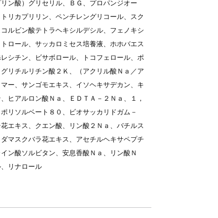
プリン酸）グリセリル、ＢＧ、プロパンジオー
、トリカプリリン、ペンチレングリコール、スク
スコルビン酸テトラヘキシルデシル、フェノキシ
ラトロール、サッカロミセス培養液、ホホバエス
添レシチン、ビサボロール、トコフェロール、ポ
、グリチルリチン酸２Ｋ、（アクリル酸Ｎａ／ア
リマー、サンゴモエキス、イソヘキサデカン、キ
ン、ヒアルロン酸Ｎａ、ＥＤＴＡ－２Ｎａ、１，
、ポリソルベート８０、ビオサッカリドガム－
シ花エキス、クエン酸、リン酸２Ｎａ、バチルス
、ダマスクバラ花エキス、アセチルヘキサペプチ
レイン酸ソルビタン、安息香酸Ｎａ、リン酸Ｎ
ル、リナロール