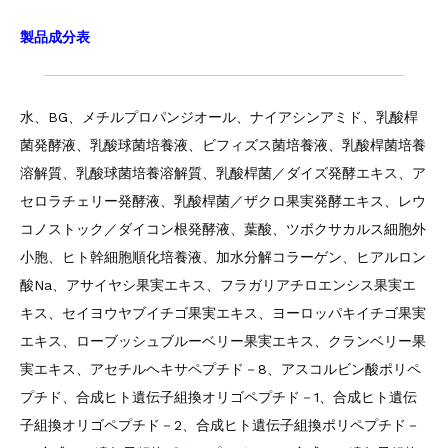
製品成分表
水、BG、メチルプロパンジオール、ナイアシンアミド、乳酸桿
菌発酵液、乳酸球菌培養液、ビフィズス菌培養液、乳酸桿菌培養
溶解質、乳酸球菌培養溶解質、乳酸桿菌／ダイズ発酵エキス、ア
セロラチェリー発酵液、乳酸桿菌／ザクロ果実発酵エキス、レウ
コノストック／ダイコン根発酵液、葉酸、ツボクサカルス細胞外
小胞、ヒト幹細胞順化培養液、加水分解コラーゲン、ヒアルロン
酸Na、アサイヤシ果実エキス、フラガリアチロエンシス果実エ
キス、セイヨウヤブイチゴ果実エキス、ヨーロッパキイチゴ果実
エキス、ローブッシュブルーベリー果実エキス、クランベリー果
実エキス、アセチルヘキサペプチド－8、アスコルビン酸ポリペ
プチド、合成ヒト遺伝子組換オリゴペプチド－1、合成ヒト遺伝
子組換オリゴペプチド－2、合成ヒト遺伝子組換ポリペプチド－