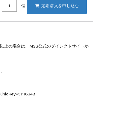
量
個
込）以上の場合は、MSS公式のダイレクトサイトか
い。
ClinicKey=51116348