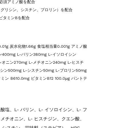
必須アミノ酸を配合
（グリシン、シスチン、プロリン）を配合
ビタミンBを配合
0.01g 炭水化物1.66g 食塩相当量0.001g アミノ酸
ジン400mg L-バリン380mg L-イソロイシン
レオニン270mg L-メチオニン240mg L-ヒスチ
シン500mg L-シスチン50mg L-プロリン50mg
 B610.0mg ビタミンB12 100.0μg パントテ
酸塩、L- バリン、L- イソロイシン、L- フ
- メチオニン、L- ヒスチジン、クエン酸、
L- シスチン、甘味料（ステビア）、HPC、