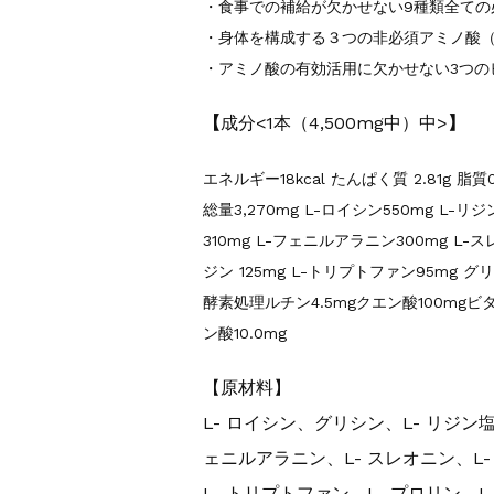
・食事での補給が欠かせない9種類全ての
・身体を構成する３つの非必須アミノ酸
・アミノ酸の有効活用に欠かせない3つの
【
成分<1本（4,500mg中）中>
】
エネルギー18kcal たんぱく質 2.81g 脂質
総量3,270mg L-ロイシン550mg L-リ
310mg L-フェニルアラニン300mg L-ス
ジン 125mg L-トリプトファン95mg グリ
酵素処理ルチン4.5mgクエン酸100mgビタミン
ン酸10.0mg
【原材料】
L- ロイシン、グリシン、L- リジン塩
ェニルアラニン、L- スレオニン、L
L- トリプトファン、L- プロリン、