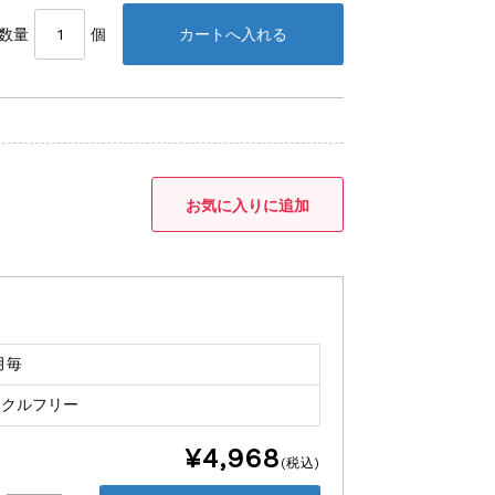
数量
個
月毎
イクルフリー
¥4,968
(税込)